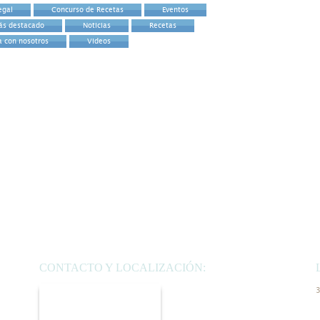
egal
Concurso de Recetas
Eventos
ás destacado
Noticias
Recetas
a con nosotros
Videos
CONTACTO Y LOCALIZACIÓN:
C/ Bolivia Nº 9,
3
28016 Madrid.
m
P
Mercado de Chamartín.
d
Planta Baja.