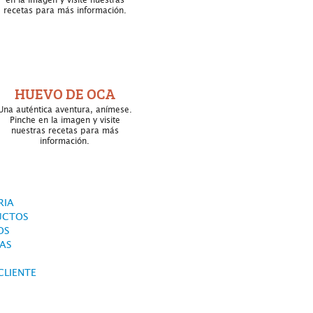
en la imagen y visite nuestras
recetas para más información.
HUEVO DE OCA
Una auténtica aventura, anímese.
Pinche en la imagen y visite
nuestras recetas para más
información.
RIA
UCTOS
OS
AS
CLIENTE