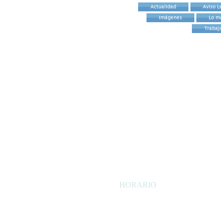
Actualidad
Aviso L
Imágenes
Lo m
Trabaj
HORARIO
Lunes - Viernes
Mañanas
09:00 am - 14:00 p
Tardes