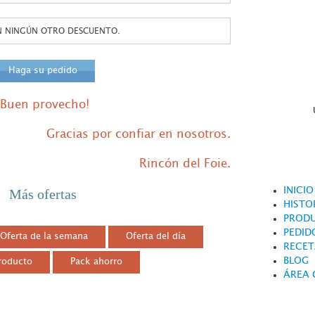
N NINGÚN OTRO DESCUENTO.
Haga su pedido
¡Buen provecho!
Gracias por confiar en nosotros.
Rincón del Foie.
INICIO
Más ofertas
HISTO
PROD
PEDID
Oferta de la semana
Oferta del día
RECET
BLOG
Producto
Pack ahorro
ÁREA 