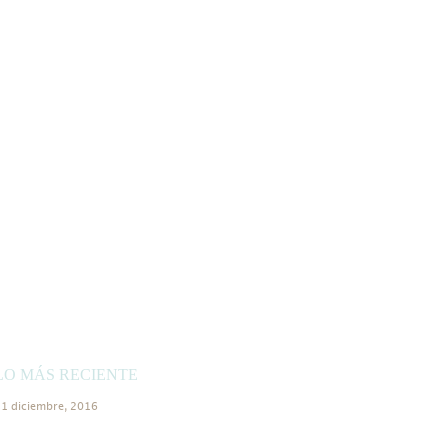
LO MÁS RECIENTE
1 diciembre, 2016
ollería Ángel Madrid - Rincón
el Foie, en la revista TELVA