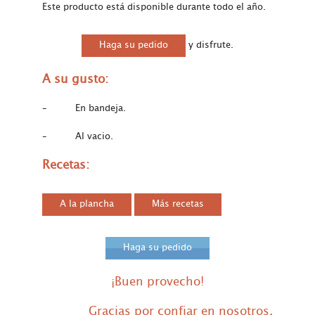
Este producto está disponible durante todo el año.
Haga su pedido
y disfrute.
A su gusto
:
– En bandeja.
– Al vacio.
Recetas
:
A la plancha
Más recetas
Haga su pedido
¡Buen provecho!
Gracias por confiar en nosotros.