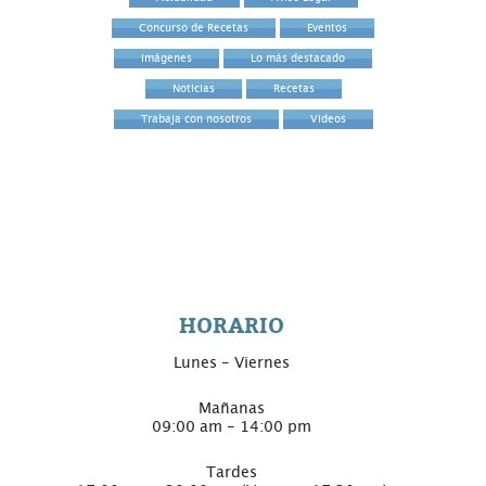
Concurso de Recetas
Eventos
Imágenes
Lo más destacado
Noticias
Recetas
Trabaja con nosotros
Videos
HORARIO
Lunes - Viernes
Mañanas
09:00 am - 14:00 pm
Tardes