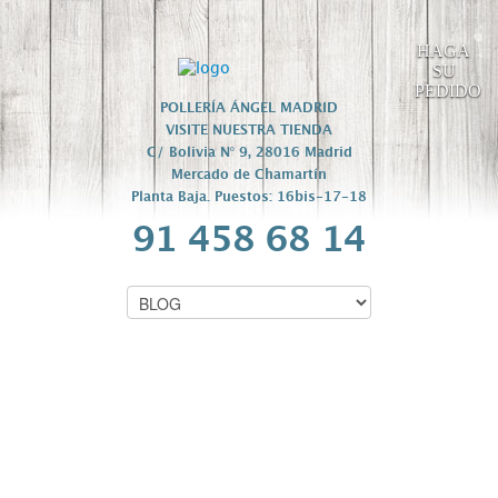
HAGA
SU
PEDIDO
POLLERÍA ÁNGEL MADRID
VISITE NUESTRA TIENDA
C/ Bolivia Nº 9, 28016 Madrid
Mercado de Chamartín
Planta Baja. Puestos: 16bis-17-18
91 458 68 14
ALA DE POLLO
ADOBADA «RINCÓN
DEL FOIE»