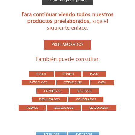
Albóndiga de pollo
Para continuar viendo todos nuestros
productos preelaborados
,
siga el
siguiente enlace:
PREELABORADOS
También puede consultar:
POLLO
CONEJO
PAVO
PATO Y OCA
OTRAS AVES
CAZA
CONSERVAS
RELLENOS
DESHUESADOS
CONGELADOS
HUEVOS
ECOLÓGICOS
ELABORADOS
Actualidad
Aviso Legal