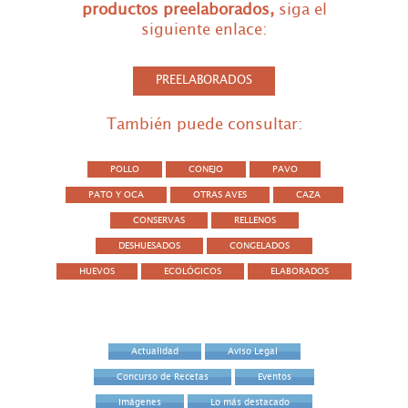
productos preelaborados
,
siga el
siguiente enlace:
PREELABORADOS
También puede consultar:
POLLO
CONEJO
PAVO
PATO Y OCA
OTRAS AVES
CAZA
CONSERVAS
RELLENOS
DESHUESADOS
CONGELADOS
HUEVOS
ECOLÓGICOS
ELABORADOS
Actualidad
Aviso Legal
Concurso de Recetas
Eventos
Imágenes
Lo más destacado