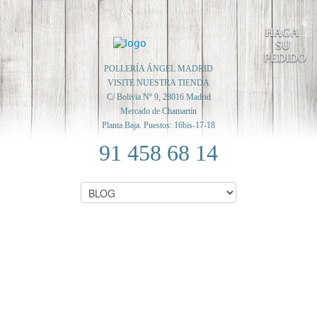
HAGA
SU
PEDIDO
POLLERÍA ÁNGEL MADRID
VISITE NUESTRA TIENDA
C/ Bolivia Nº 9, 28016 Madrid
Mercado de Chamartín
Planta Baja. Puestos: 16bis-17-18
91 458 68 14
CROQUETA DE JAMÓN
Y POLLO