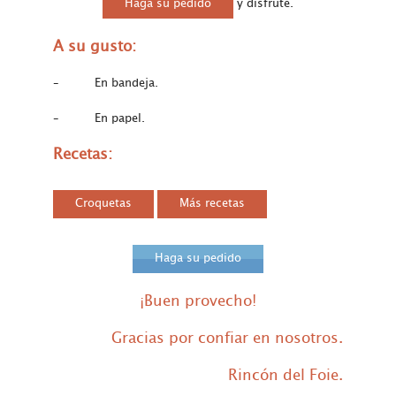
Haga su pedido
y disfrute.
A su gusto
:
– En bandeja.
– En papel.
Recetas
:
Croquetas
Más recetas
Haga su pedido
¡Buen provecho!
Gracias por confiar en nosotros.
Rincón del Foie.