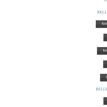
RELL
Rel
Re
RELL