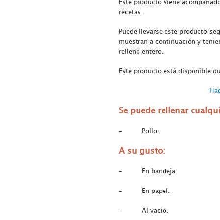
Este producto viene acompañado
recetas.
Puede llevarse este producto se
muestran a continuación y tenie
relleno entero.
Este producto está disponible du
Hag
Se puede rellenar cualqui
– Pollo.
A su gusto
:
– En bandeja.
– En papel.
– Al vacio.