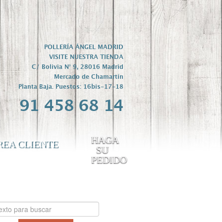
POLLERÍA ÁNGEL MADRID
VISITE NUESTRA TIENDA
C/ Bolivia Nº 9, 28016 Madrid
Mercado de Chamartín
Planta Baja. Puestos: 16bis-17-18
91 458 68 14
HAGA
REA CLIENTE
SU
PEDIDO