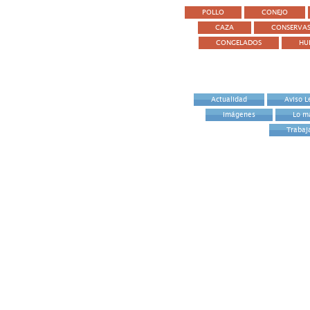
POLLO
CONEJO
CAZA
CONSERVA
CONGELADOS
HU
Actualidad
Aviso L
Imágenes
Lo m
Trabaj