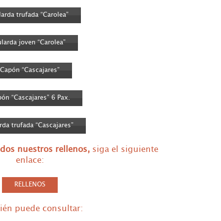
larda trufada “Carolea”
ularda joven “Carolea”
Capón “Cascajares”
ón “Cascajares” 6 Pax.
rda trufada “Cascajares”
odos nuestros rellenos
,
siga el siguiente
enlace:
RELLENOS
én puede consultar: