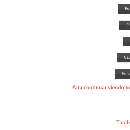
Pu
P
Cap
Pula
Para continuar viendo t
Tambi