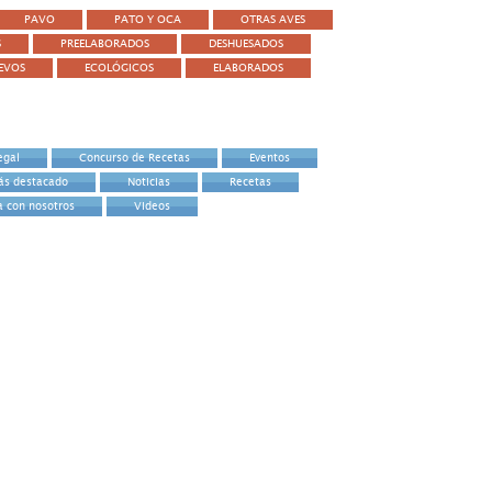
PAVO
PATO Y OCA
OTRAS AVES
S
PREELABORADOS
DESHUESADOS
EVOS
ECOLÓGICOS
ELABORADOS
egal
Concurso de Recetas
Eventos
ás destacado
Noticias
Recetas
a con nosotros
Videos