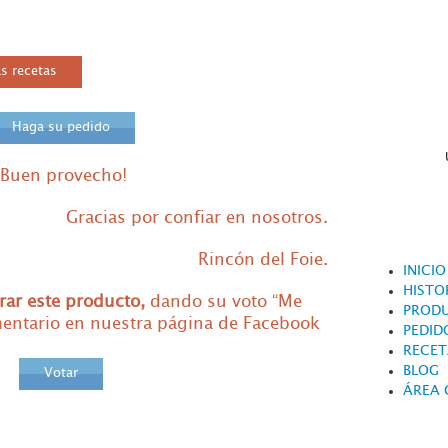
s recetas
Haga su pedido
¡Buen provecho!
Gracias por confiar en nosotros.
Rincón del Foie.
INICIO
HISTO
rar este producto,
dando su voto “Me
PROD
mentario en nuestra página de Facebook
PEDID
RECET
BLOG
Votar
ÁREA 
AS Y SUGERENCIAS