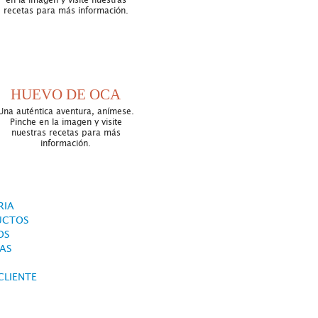
en la imagen y visite nuestras
recetas para más información.
HUEVO DE OCA
Una auténtica aventura, anímese.
Pinche en la imagen y visite
nuestras recetas para más
información.
RIA
UCTOS
OS
AS
CLIENTE