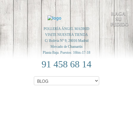
HAGA
SU
PEDIDO
POLLERÍA ÁNGEL MADRID
VISITE NUESTRA TIENDA
C/ Bolivia Nº 9, 28016 Madrid
Mercado de Chamartín
Planta Baja. Puestos: 16bis-17-18
91 458 68 14
RELLENO GOURMET
«RINCÓN DEL FOIE»