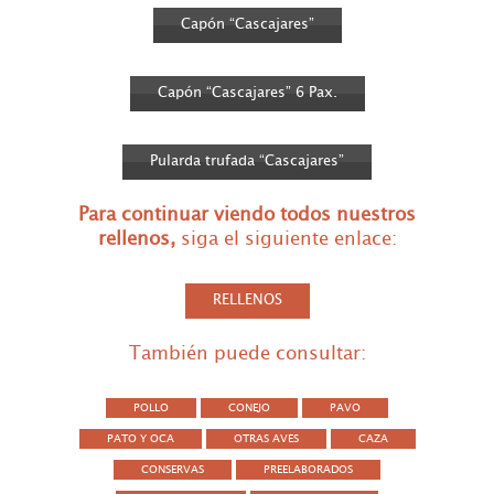
Capón “Cascajares”
Capón “Cascajares” 6 Pax.
Pularda trufada “Cascajares”
Para continuar viendo todos nuestros
rellenos
,
siga el siguiente enlace:
RELLENOS
También puede consultar:
POLLO
CONEJO
PAVO
PATO Y OCA
OTRAS AVES
CAZA
CONSERVAS
PREELABORADOS