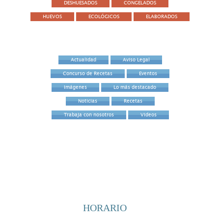
DESHUESADOS
CONGELADOS
HUEVOS
ECOLÓGICOS
ELABORADOS
Actualidad
Aviso Legal
Concurso de Recetas
Eventos
Imágenes
Lo más destacado
Noticias
Recetas
Trabaja con nosotros
Videos
HORARIO