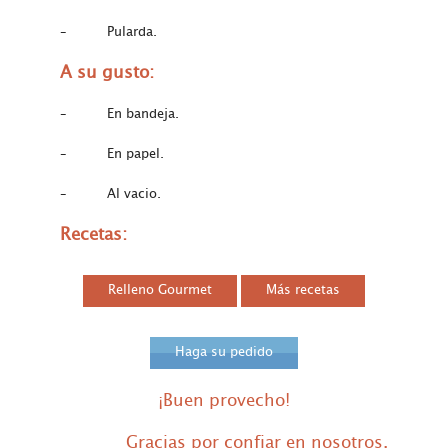
– Pularda.
A su gusto
:
– En bandeja.
– En papel.
– Al vacio.
Recetas
:
Relleno Gourmet
Más recetas
Haga su pedido
¡Buen provecho!
Gracias por confiar en nosotros.