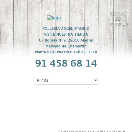
HAGA
SU
PEDIDO
POLLERÍA ÁNGEL MADRID
VISITE NUESTRA TIENDA
C/ Bolivia Nº 9, 28016 Madrid
Mercado de Chamartín
Planta Baja. Puestos: 16bis-17-18
91 458 68 14
COMPRAR CAPÓN DE VILALBA EN
MADRID.
categoria //
Actualidad
publicado por//
polleriasmadrid