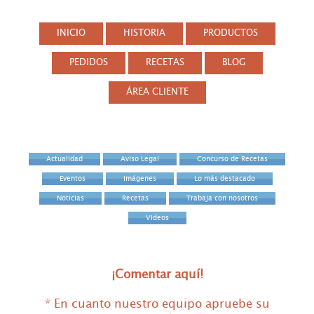
INICIO
HISTORIA
PRODUCTOS
PEDIDOS
RECETAS
BLOG
ÁREA CLIENTE
Actualidad
Aviso Legal
Concurso de Recetas
Eventos
Imágenes
Lo más destacado
Noticias
Recetas
Trabaja con nosotros
Videos
¡Comentar aquí!
* En cuanto nuestro equipo apruebe su